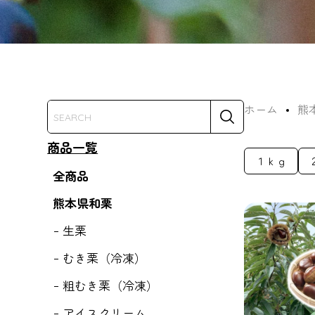
ホーム
熊
商品一覧
１ｋｇ
全商品
熊本県和栗
生栗
むき栗（冷凍）
粗むき栗（冷凍）
アイスクリーム