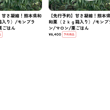
】甘さ凝縮！熊本県和
【先行予約】甘さ凝縮！熊本
箱入り）/モンブラ
和栗（２ｋｇ箱入り）/モンブ
栗ごはん
ン/マロン/栗ごはん
¥6,400
品
予約商品