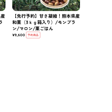
県産
【先行予約】甘さ凝縮！熊本県産
ラ
和栗（3ｋｇ箱入り）/モンブラ
ン/マロン/栗ごはん
¥9,600
予約商品