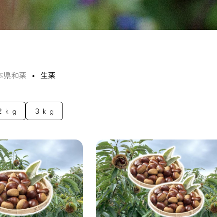
本県和栗
生栗
２ｋｇ
３ｋｇ