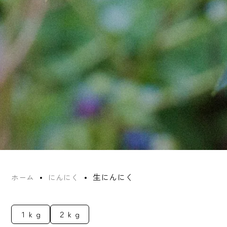
生にんにく
ホーム
にんにく
１ｋｇ
２ｋｇ