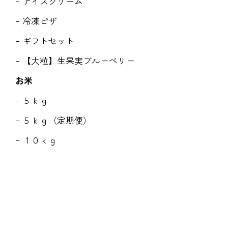
アイスクリーム
冷凍ピザ
ギフトセット
【大粒】生果実ブルーベリー
お米
５ｋｇ
５ｋｇ（定期便）
１０ｋｇ
１０ｋｇ（定期便）
２０ｋｇ
原木乾し椎茸
２８０ｇ（７０ｇ×4袋）