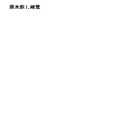
原木乾し椎茸
２８０ｇ（７０ｇ×4袋）
にんにく
生にんにく
熟成黒にんにく
すみれファーム
得だね情報
お買い物ガイド
よくあるご質問
お問い合わせ
プライバシーポリシー