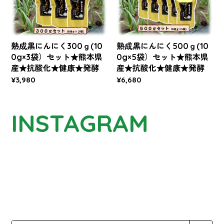
熟成黒にんにく300ｇ(10
熟成黒にんにく500ｇ(10
0g×3袋）セット★熊本県
0g×5袋）セット★熊本県
産★抗酸化★健康★発酵
産★抗酸化★健康★発酵
¥3,980
¥6,680
INSTAGRAM