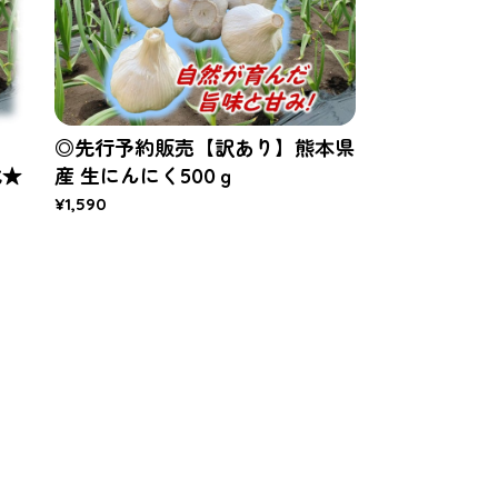
◎先行予約販売【訳あり】熊本県
化★
産 生にんにく500ｇ
¥1,590