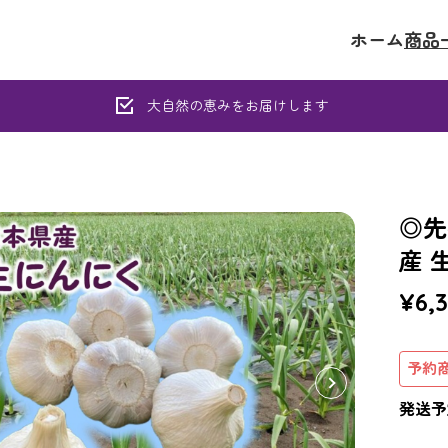
ホーム
商品
大自然の恵みをお届けします
◎先
産 
¥6,
予約
発送予