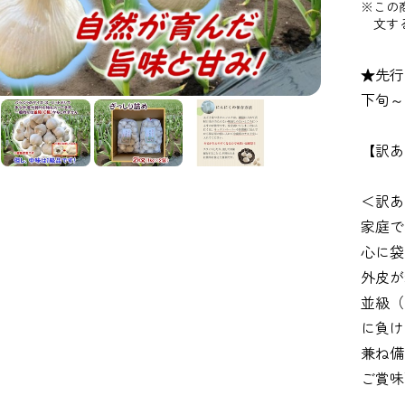
※この
文す
★先行
下旬～
【訳あ
＜訳あ
家庭で
心に袋
外皮が
並級（
に負け
兼ね備
ご賞味