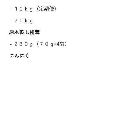
１０ｋｇ（定期便）
２０ｋｇ
原木乾し椎茸
２８０ｇ（７０ｇ×4袋）
にんにく
生にんにく
熟成黒にんにく
すみれファーム
得だね情報
お買い物ガイド
よくあるご質問